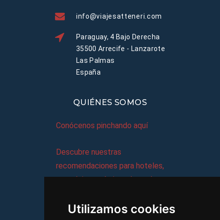
info@viajesatteneri.com
Paraguay, 4 Bajo Derecha
35500 Arrecife - Lanzarote
Las Palmas
España
QUIÉNES SOMOS
Conócenos pinchando aquí
Descubre nuestras
recomendaciones para hoteles,
complejos turísticos, hostales,
vacaciones, paquetes de
Utilizamos cookies
viajes, y mucho más!