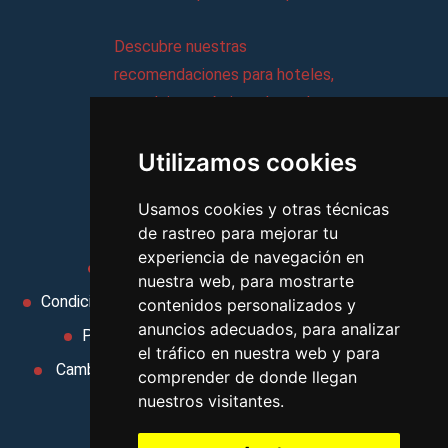
Descubre nuestras
recomendaciones para hoteles,
complejos turísticos, hostales,
vacaciones, paquetes de
Utilizamos cookies
viajes, y mucho más!
Usamos cookies y otras técnicas
MI AGENCIA
de rastreo para mejorar tu
experiencia de navegación en
Aviso legal
Condiciones de uso
nuestra web, para mostrarte
Condiciones Generales
Ley de Viajes Combinados
contenidos personalizados y
anuncios adecuados, para analizar
Política de privacidad
Uso de cookies
el tráfico en nuestra web y para
Cambiar preferencias de cookies
Area privada
comprender de donde llegan
nuestros visitantes.
Contacto