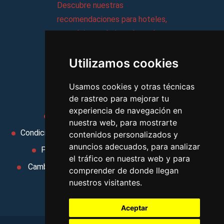
Descubre nuestras
recomendaciones para hoteles,
complejos turísticos, hostales,
vacaciones, paquetes de
Utilizamos cookies
viajes, y mucho más!
Usamos cookies y otras técnicas
MI AGENCIA
de rastreo para mejorar tu
experiencia de navegación en
Aviso legal
Condiciones de uso
nuestra web, para mostrarte
Condiciones Generales
Ley de Viajes Combinados
contenidos personalizados y
anuncios adecuados, para analizar
Política de privacidad
Uso de cookies
el tráfico en nuestra web y para
Cambiar preferencias de cookies
Area privada
comprender de donde llegan
nuestros visitantes.
Contacto
Aceptar