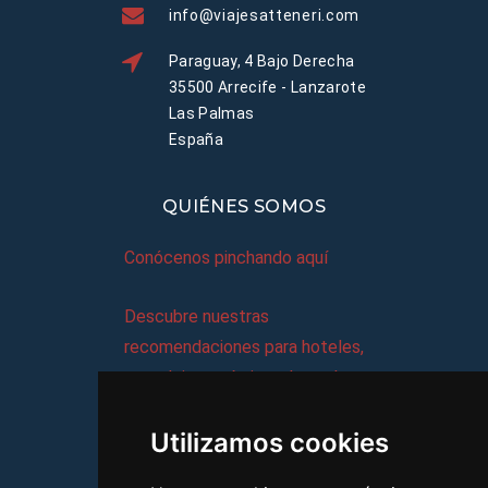
info@viajesatteneri.com
Paraguay, 4 Bajo Derecha
35500 Arrecife - Lanzarote
Las Palmas
España
QUIÉNES SOMOS
Conócenos pinchando aquí
Descubre nuestras
recomendaciones para hoteles,
complejos turísticos, hostales,
vacaciones, paquetes de
Utilizamos cookies
viajes, y mucho más!