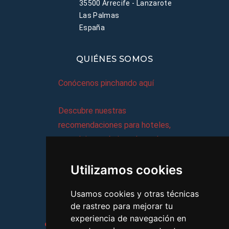
35500 Arrecife - Lanzarote
Las Palmas
España
QUIÉNES SOMOS
Conócenos pinchando aquí
Descubre nuestras
recomendaciones para hoteles,
complejos turísticos, hostales,
vacaciones, paquetes de
Utilizamos cookies
viajes, y mucho más!
Usamos cookies y otras técnicas
MI AGENCIA
de rastreo para mejorar tu
experiencia de navegación en
Aviso legal
Condiciones de uso