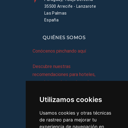
35500 Arrecife - Lanzarote
Las Palmas
España
QUIÉNES SOMOS
Conócenos pinchando aquí
Descubre nuestras
recomendaciones para hoteles,
complejos turísticos, hostales,
vacaciones, paquetes de
Utilizamos cookies
viajes, y mucho más!
Usamos cookies y otras técnicas
MI AGENCIA
de rastreo para mejorar tu
experiencia de navegación en