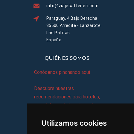
info@viajesatteneri.com
Paraguay, 4 Bajo Derecha
35500 Arrecife - Lanzarote
Las Palmas
España
QUIÉNES SOMOS
Conócenos pinchando aquí
Descubre nuestras
recomendaciones para hoteles,
complejos turísticos, hostales,
vacaciones, paquetes de
Utilizamos cookies
viajes, y mucho más!