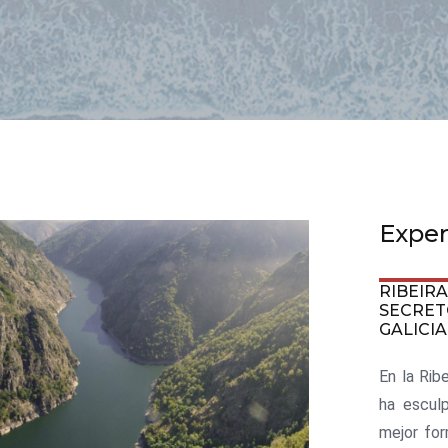
Exper
RIBEIR
SECRET
GALICIA
En la Rib
ha escul
mejor fo