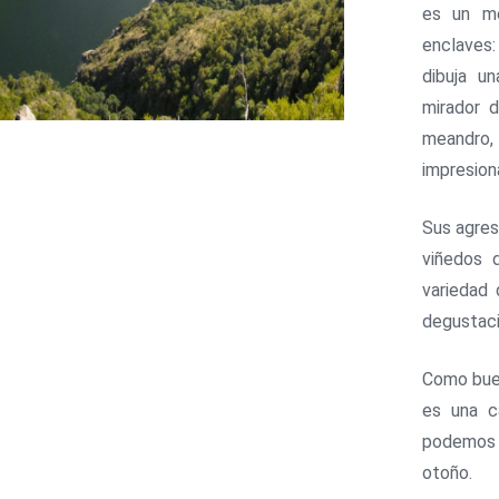
es un me
enclaves:
dibuja u
mirador 
meandro,
impresiona
Sus agres
viñedos 
variedad
degustaci
Como buena
es una c
podemos 
otoño.