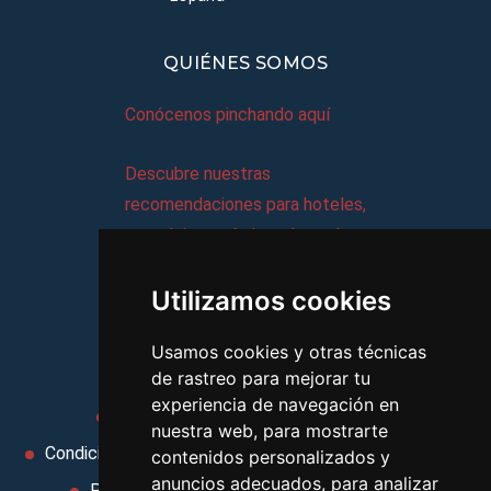
QUIÉNES SOMOS
Conócenos pinchando aquí
Descubre nuestras
recomendaciones para hoteles,
complejos turísticos, hostales,
vacaciones, paquetes de
Utilizamos cookies
viajes, y mucho más!
Usamos cookies y otras técnicas
MI AGENCIA
de rastreo para mejorar tu
experiencia de navegación en
Aviso legal
Condiciones de uso
nuestra web, para mostrarte
Condiciones Generales
Ley de Viajes Combinados
contenidos personalizados y
anuncios adecuados, para analizar
Política de privacidad
Uso de cookies