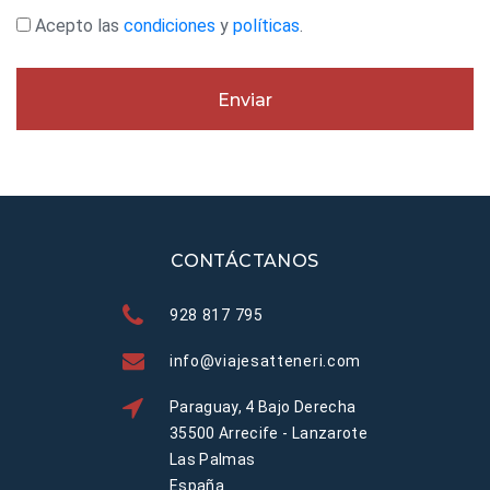
Acepto las
condiciones
y
políticas
.
Enviar
CONTÁCTANOS
928 817 795
info@viajesatteneri.com
Paraguay, 4 Bajo Derecha
35500 Arrecife - Lanzarote
Las Palmas
España